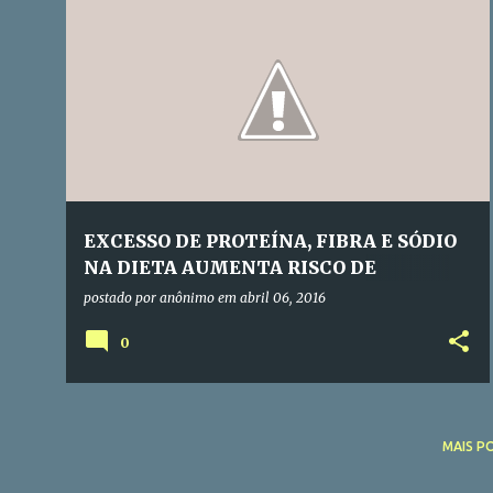
P
OSTEOPOROSE
o
s
t
a
g
e
EXCESSO DE PROTEÍNA, FIBRA E SÓDIO
n
NA DIETA AUMENTA RISCO DE
s
OSTEOPOROSE
postado por
anônimo
em
abril 06, 2016
0
MAIS P