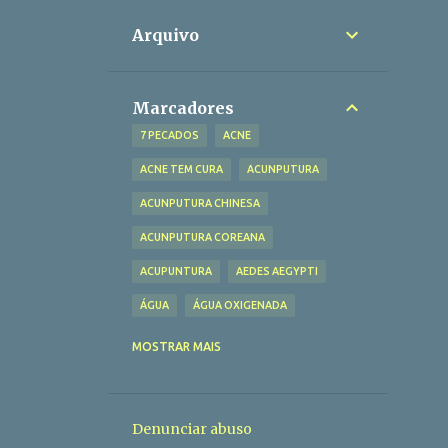
Arquivo
Marcadores
7 PECADOS
ACNE
ACNE TEM CURA
ACUNPUTURA
ACUNPUTURA CHINESA
ACUNPUTURA COREANA
ACUPUNTURA
AEDES AEGYPTI
ÁGUA
ÁGUA OXIGENADA
AIDS
ALECRIM
ALFACE
MOSTRAR MAIS
ALIMENTAÇÃO
ALIMENTAÇÃO SAUDÁVEL
ALÍVIO JÁ
Denunciar abuso
ALOPECIA
ALZHEIMER
ANS