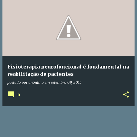
P
o
s
t
a
g
e
Fisioterapia neurofuncional é fundamental na
n
reabilitação de pacientes
s
postado por
anônimo
em
setembro 09, 2015
0