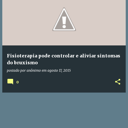
P
o
s
t
a
g
e
Fisioterapia pode controlar e aliviar sintomas
n
do bruxismo
s
postado por
anônimo
em
agosto 17, 2015
0