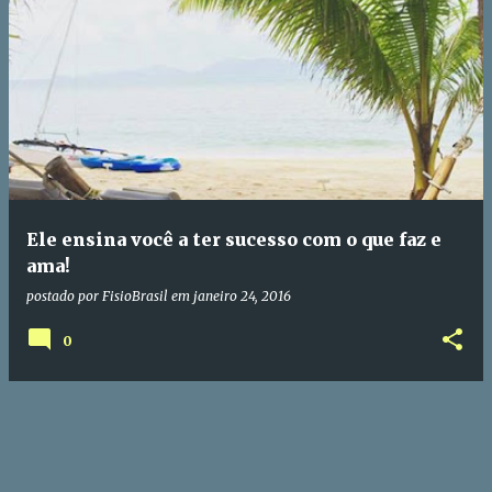
P
o
s
t
a
g
e
Ele ensina você a ter sucesso com o que faz e
n
ama!
s
postado por
FisioBrasil
em
janeiro 24, 2016
0