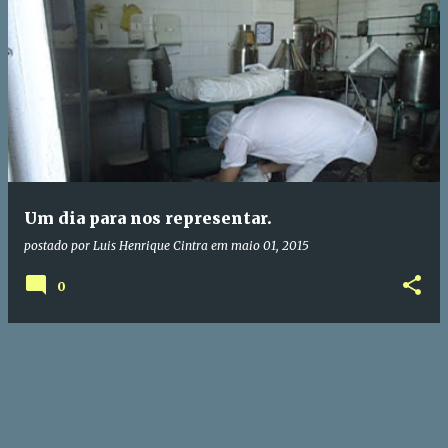
P
o
s
t
a
g
e
Um dia para nos representar.
n
postado por
Luis Henrique Cintra
em
maio 01, 2015
s
0